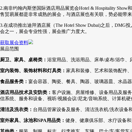
2.南非约翰内斯堡国际酒店用品展览会Hotel & Hospitali
售贸易展都是非常成熟的展会，与酒店展也有关联，势必能带来
3.在成功推出迪拜酒店展（The Hotel Show Dubai)之后，DMG投
会之一，展会专业性强，展会推广力度大。
获取展会资料
展品范围
厨卫、家具、桌椅类：
浴室用品、洗浴用品、床单/桌布/浴巾
室内装饰、装饰材料和灯具类：
家具和装修、艺术和装饰配件、
食品服务类：
宴会容器、陶瓷、餐具、陶器、玻璃器皿、水晶器
酒店用品技术及安防类：
客户设施、房屋维修、设备用品及服务
信系统、服务和设备、视听/视频会议/尼龙/音响系统、计算机
清洁及洗衣类：
台用品管家设备及服务、清洁洗衣机/洗衣设备
室外家具、泳池和SPA用品类：
健身、健康俱乐部、水疗设备和
其他类：
服装、制服、标志、行李推车、车辆、巴士/车/客货车