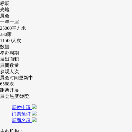
标展
光地
展会
一年一届
25000
平方米
330
家
11500
人次
数据
举办周期
展出面积
展商数量
参观人次
展会时间更新中
6568
次
距离开展
展会热度/浏览
展位申请
门票预订
展商名录
主办机构：