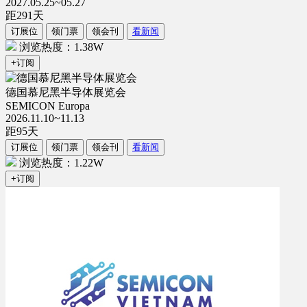
2027.05.25~05.27
距
291
天
订展位
领门票
领会刊
看新闻
浏览热度：1.38W
+订阅
德国慕尼黑半导体展览会
SEMICON Europa
2026.11.10~11.13
距
95
天
订展位
领门票
领会刊
看新闻
浏览热度：1.22W
+订阅