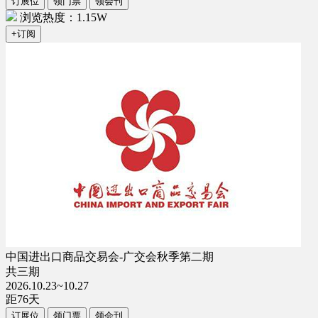
订展位
领门票
领会刊
浏览热度：1.15W
+订阅
中国进出口商品交易会-广交会秋季第二期
共三期
2026.10.23~10.27
距
76
天
订展位
领门票
领会刊