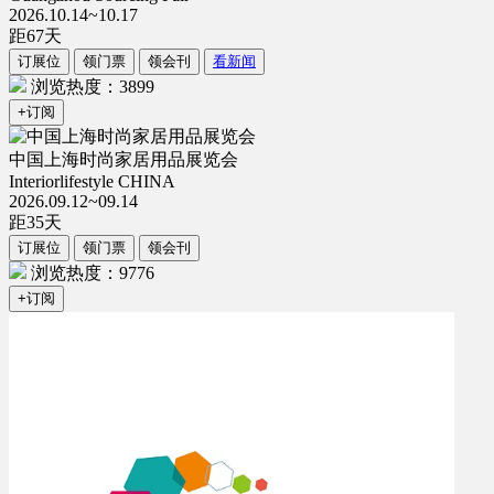
2026.10.14~10.17
距
67
天
订展位
领门票
领会刊
看新闻
浏览热度：3899
+订阅
中国上海时尚家居用品展览会
Interiorlifestyle CHINA
2026.09.12~09.14
距
35
天
订展位
领门票
领会刊
浏览热度：9776
+订阅