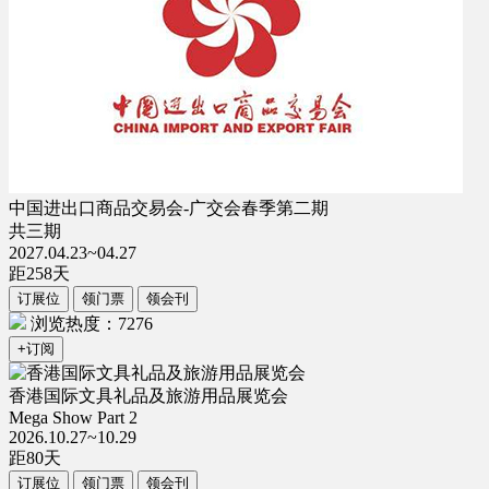
中国进出口商品交易会-广交会春季第二期
共三期
2027.04.23~04.27
距
258
天
订展位
领门票
领会刊
浏览热度：7276
+订阅
香港国际文具礼品及旅游用品展览会
Mega Show Part 2
2026.10.27~10.29
距
80
天
订展位
领门票
领会刊