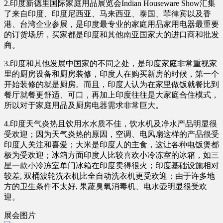
2.印度新德里国际家庭用品展览会Indian Houseware Show汇集
了来自印度、印度尼西亚、马来西亚、泰国、菲律宾以及香
港、台湾企业参展，是印度最专业的家庭用品家用电器最重要
的订货场所，买家都是印度和其他南亚国家大的进口商和批发
商。
3.印度和其他发展中国家的不同之处，是印度家庭非常重视家
里的厨房设备和厨房装修，印度人在购买新房的时候，第一个
开始装修的就是厨房。而且，印度人认为在家里做饭就餐比到
餐厅就餐更舒适、可口，再加上印度往往是大家庭合住模式，
所以对于家庭用品及厨房电器需求非常巨大。
4.印度天气炎热且饮用水水质不佳，饮水机及净水产品明显很
受欢迎；因为天气炎热的原因，空调、电风扇这样的产品很受
印度人关注和喜爱；大米是印度人的主食，这让各种电饭煲都
极为受欢迎；冰箱方面印度人比较喜欢小冷冻室的冰箱，如三
星一款小冷冻室单门冰箱在印度卖得很火；印度基础设施相对
较差, 双桶波轮洗衣机比全自动洗衣机更受欢迎；由于许多地
方的卫生条件不太好, 果蔬臭氧消毒机、电水壶明显很受欢
迎。
展会图片