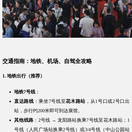
交通指南：地铁、机场、自驾全攻略
1. 地铁出行（推荐）
地铁7号线
：
直达路线
：乘坐7号线至
花木路站
，从1号口或2号口出
站，步行约200米即可到达展馆。
其他线路
：2号线 → 龙阳路站换乘7号线至花木路站；1
号线（人民广场站换乘2号线）或3/4号线（中山公园站