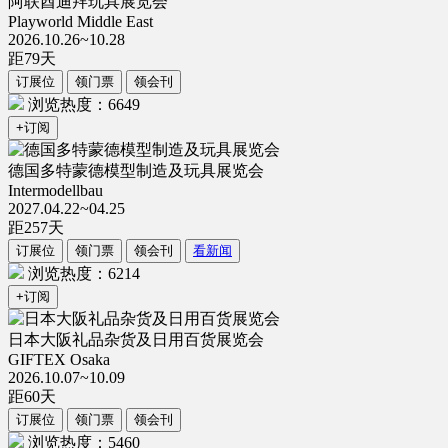
阿联酋迪拜玩具展览会
Playworld Middle East
2026.10.26~10.28
距
79
天
订展位
领门票
领会刊
浏览热度：6649
+订阅
德国多特蒙德模型制造及玩具展览会
Intermodellbau
2027.04.22~04.25
距
257
天
订展位
领门票
领会刊
看新闻
浏览热度：6214
+订阅
日本大阪礼品杂货及日用百货展览会
GIFTEX Osaka
2026.10.07~10.09
距
60
天
订展位
领门票
领会刊
浏览热度：5460